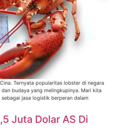
na. Ternyata popularitas lobster di negara
si dan budaya yang melingkupinya. Mari kita
 sebagai jasa logistik berperan dalam
,5 Juta Dolar AS Di