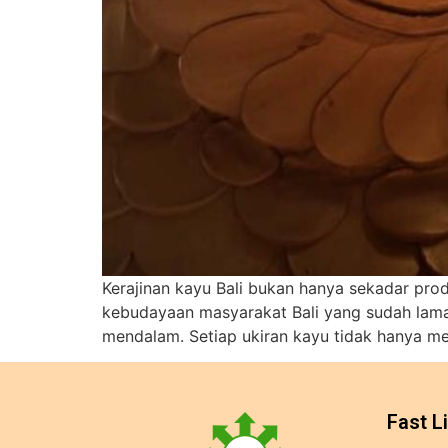
Kerajinan kayu Bali bukan hanya sekadar prod
kebudayaan masyarakat Bali yang sudah lama 
mendalam. Setiap ukiran kayu tidak hanya men
Fast L