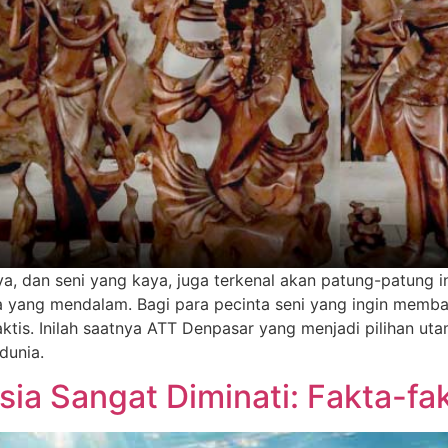
ya, dan seni yang kaya, juga terkenal akan patung-patung 
ya yang mendalam. Bagi para pecinta seni yang ingin memba
aktis. Inilah saatnya ATT Denpasar yang menjadi pilihan ut
dunia.
ia Sangat Diminati: Fakta-f