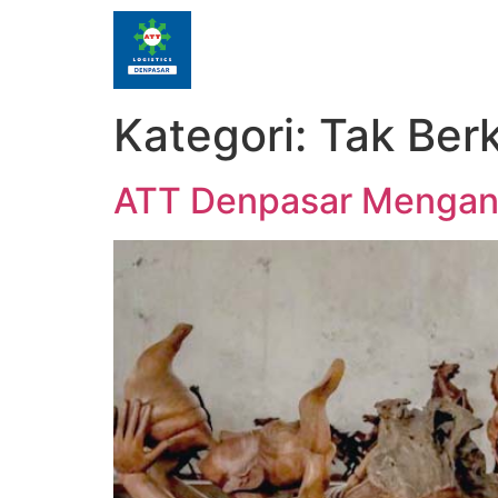
Kategori:
Tak Ber
ATT Denpasar Mengant