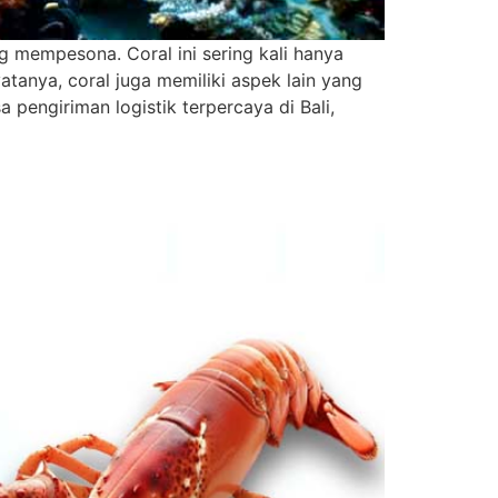
 mempesona. Coral ini sering kali hanya
tanya, coral juga memiliki aspek lain yang
pengiriman logistik terpercaya di Bali,