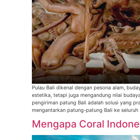
Pulau Bali dikenal dengan pesona alam, buda
estetika, tetapi juga mengandung nilai buda
pengiriman patung Bali adalah solusi yang pr
mengantarkan patung-patung Bali ke seluruh 
Mengapa Coral Indones