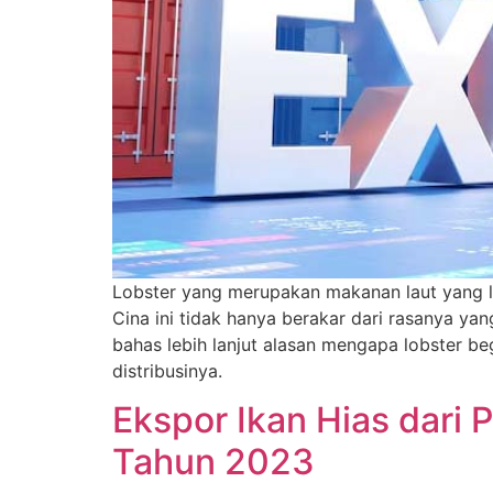
Lobster yang merupakan makanan laut yang le
Cina ini tidak hanya berakar dari rasanya yan
bahas lebih lanjut alasan mengapa lobster be
distribusinya.
Ekspor Ikan Hias dari 
Tahun 2023